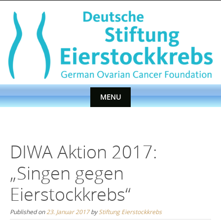
Skip
to
content
MENU
Skip
to
content
DIWA Aktion 2017:
„Singen gegen
Eierstockkrebs“
Published on
23. Januar 2017
by
Stiftung Eierstockkrebs