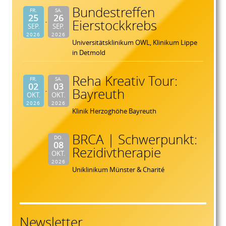
Bundestreffen
FR.
SA.
25
26
Eierstockkrebs
SEP.
SEP.
2026
2026
Universitätsklinikum OWL, Klinikum Lippe
in Detmold
Reha Kreativ Tour:
FR.
SA.
02
03
Bayreuth
OKT.
OKT.
2026
2026
Klinik Herzoghöhe Bayreuth
BRCA | Schwerpunkt:
DO.
08
Rezidivtherapie
OKT.
2026
Uniklinikum Münster & Charité
Newsletter