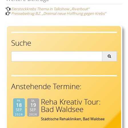
Post
Eierstockkrebs Thema in Talkshow „Riverboat“
navigation
Pressebeitrag B.Z. „Dreimal neue Hoffnung gegen Krebs“
Suche
Search
for:
Anstehende Termine:
Reha Kreativ Tour:
FR.
SA.
18
19
Bad Waldsee
SEP.
SEP.
2026
2026
Städtische Rehakliniken, Bad Waldsee