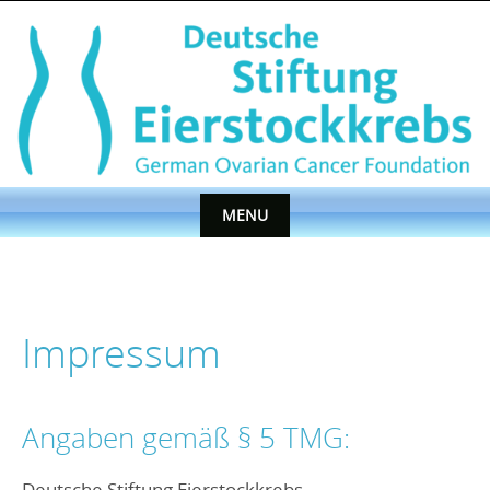
Skip
to
content
MENU
Skip
to
content
Impressum
Angaben gemäß § 5 TMG:
Deutsche Stiftung Eierstockkrebs