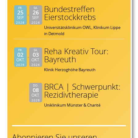
Bundestreffen
FR.
SA.
25
26
Eierstockkrebs
SEP.
SEP.
2026
2026
Universitätsklinikum OWL, Klinikum Lippe
in Detmold
Reha Kreativ Tour:
FR.
SA.
02
03
Bayreuth
OKT.
OKT.
2026
2026
Klinik Herzoghöhe Bayreuth
BRCA | Schwerpunkt:
DO.
08
Rezidivtherapie
OKT.
2026
Uniklinikum Münster & Charité
Abonnieren Sie unseren