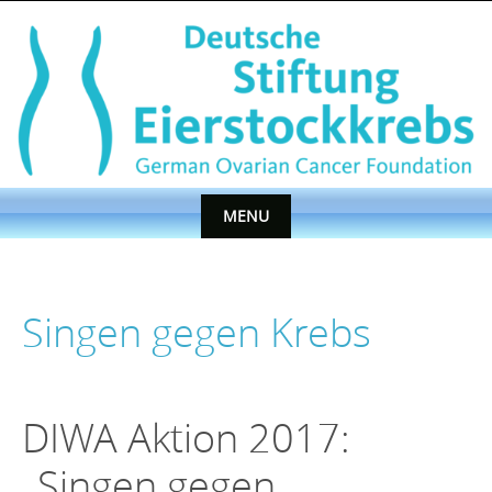
Skip
to
content
MENU
Skip
to
content
Singen gegen Krebs
DIWA Aktion 2017:
„Singen gegen