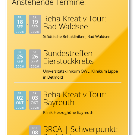
Anstehende Termine:
Reha Kreativ Tour:
FR.
SA.
18
19
Bad Waldsee
SEP.
SEP.
2026
2026
Städtische Rehakliniken, Bad Waldsee
Bundestreffen
FR.
SA.
25
26
Eierstockkrebs
SEP.
SEP.
2026
2026
Universitätsklinikum OWL, Klinikum Lippe
in Detmold
Reha Kreativ Tour:
FR.
SA.
02
03
Bayreuth
OKT.
OKT.
2026
2026
Klinik Herzoghöhe Bayreuth
BRCA | Schwerpunkt:
DO.
08