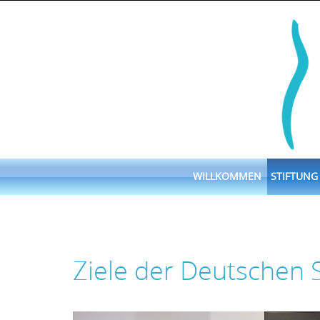
Skip
to
content
Skip
WILLKOMMEN
STIFTUNG
to
content
Ziele der Deutschen S