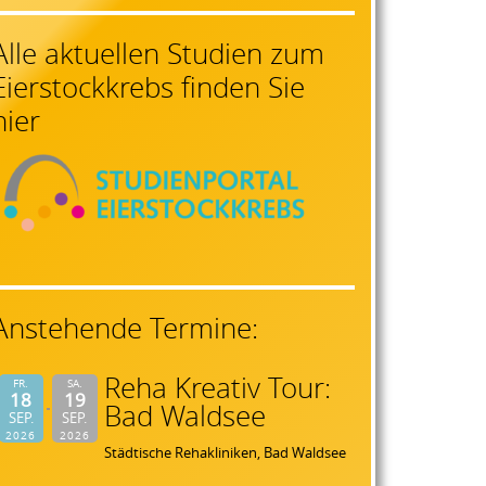
Alle aktuellen Studien zum
Eierstockkrebs finden Sie
hier
Anstehende Termine:
Reha Kreativ Tour:
FR.
SA.
18
19
Bad Waldsee
SEP.
SEP.
2026
2026
Städtische Rehakliniken, Bad Waldsee