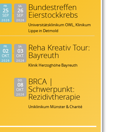
Bundestreffen
FR.
SA.
25
26
Eierstockkrebs
SEP.
SEP.
2026
2026
Universitätsklinikum OWL, Klinikum
Lippe in Detmold
Reha Kreativ Tour:
FR.
SA.
02
03
Bayreuth
OKT.
OKT.
2026
2026
Klinik Herzoghöhe Bayreuth
BRCA |
DO.
08
Schwerpunkt:
OKT.
Rezidivtherapie
2026
Uniklinikum Münster & Charité