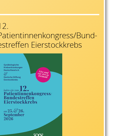
12.
Patientinnenkongress/Bund-
estreffen Eierstockkrebs