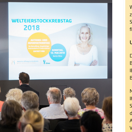
W
z
f
D
B
I
d
A