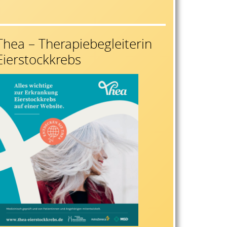
Thea – Therapiebegleiterin
Eierstockkrebs