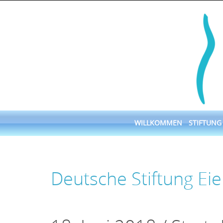
Skip
to
content
Skip
WILLKOMMEN
STIFTUNG
to
content
Deutsche Stiftung Ei