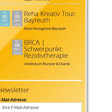
Reha Kreativ Tour:
FR.
SA.
02
03
Bayreuth
OKT.
OKT.
2026
2026
Klinik Herzoghöhe Bayreuth
BRCA |
DO.
08
Schwerpunkt:
OKT.
Rezidivtherapie
2026
Uniklinikum Münster & Charité
Newsletter
-Mail-Adresse: