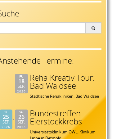
Suche
earch
or:
Anstehende Termine:
Reha Kreativ Tour:
FR.
18
Bad Waldsee
SEP.
2026
Städtische Rehakliniken, Bad Waldsee
Bundestreffen
FR.
SA.
25
26
Eierstockkrebs
SEP.
SEP.
2026
2026
Universitätsklinikum OWL, Klinikum
Lippe in Detmold