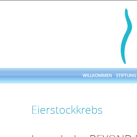
Skip
to
content
Skip
WILLKOMMEN
STIFTUNG
to
content
Eierstockkrebs