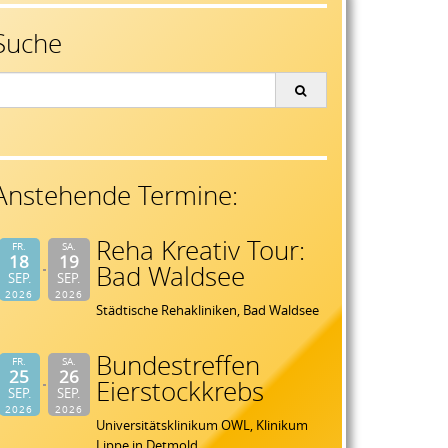
Suche
earch
or:
Anstehende Termine:
Reha Kreativ Tour:
FR.
SA.
18
19
Bad Waldsee
SEP.
SEP.
2026
2026
Städtische Rehakliniken, Bad Waldsee
Bundestreffen
FR.
SA.
25
26
Eierstockkrebs
SEP.
SEP.
2026
2026
Universitätsklinikum OWL, Klinikum
Lippe in Detmold