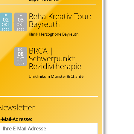
Reha Kreativ Tour:
FR.
SA.
02
03
Bayreuth
OKT.
OKT.
2026
2026
Klinik Herzoghöhe Bayreuth
BRCA |
DO.
08
Schwerpunkt:
OKT.
Rezidivtherapie
2026
Uniklinikum Münster & Charité
Newsletter
-Mail-Adresse: