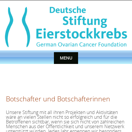
Skip
to
content
MENU
Skip
to
content
Botschafter und Botschafterinnen
Unsere Stiftung mit all ihren Projekten und Aktivitäten
wäre an vielen Stellen nicht so erfolgreich und für die
Betroffenen sichtbar, wenn sie sich nicht von zahlreichen
Menschen aus der Öffentlichkeit und unserem Netzwerk
unterstützt würden. Jedes Jahr ernennen wir besonders