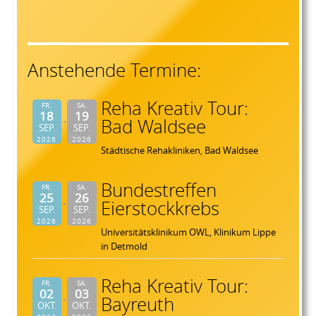
Anstehende Termine:
Reha Kreativ Tour:
FR.
SA.
18
19
Bad Waldsee
SEP.
SEP.
2026
2026
Städtische Rehakliniken, Bad Waldsee
Bundestreffen
FR.
SA.
25
26
Eierstockkrebs
SEP.
SEP.
2026
2026
Universitätsklinikum OWL, Klinikum Lippe
in Detmold
Reha Kreativ Tour:
FR.
SA.
02
03
Bayreuth
OKT.
OKT.