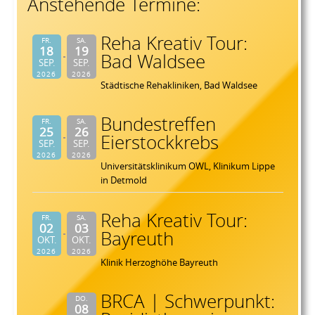
Anstehende Termine:
Reha Kreativ Tour:
FR.
SA.
18
19
Bad Waldsee
SEP.
SEP.
2026
2026
Städtische Rehakliniken, Bad Waldsee
Bundestreffen
FR.
SA.
25
26
Eierstockkrebs
SEP.
SEP.
2026
2026
Universitätsklinikum OWL, Klinikum Lippe
in Detmold
Reha Kreativ Tour:
FR.
SA.
02
03
Bayreuth
OKT.
OKT.
2026
2026
Klinik Herzoghöhe Bayreuth
BRCA | Schwerpunkt:
DO.
08