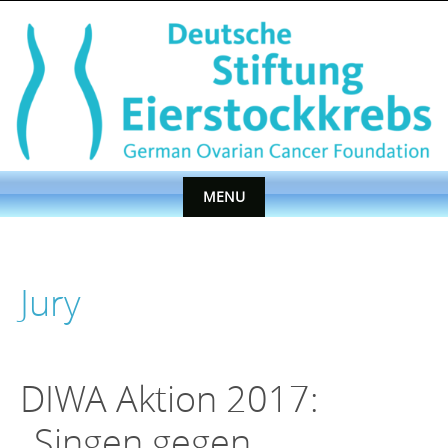
Skip
to
content
MENU
Skip
to
content
Jury
DIWA Aktion 2017:
„Singen gegen