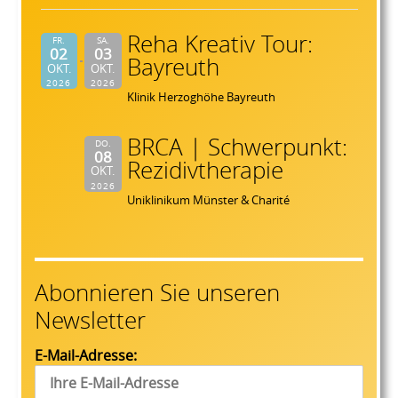
Reha Kreativ Tour:
FR.
SA.
02
03
Bayreuth
OKT.
OKT.
2026
2026
Klinik Herzoghöhe Bayreuth
BRCA | Schwerpunkt:
DO.
08
Rezidivtherapie
OKT.
2026
Uniklinikum Münster & Charité
Abonnieren Sie unseren
Newsletter
E-Mail-Adresse: