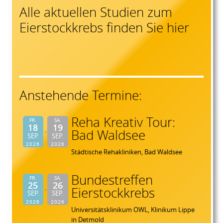
Alle aktuellen Studien zum
Eierstockkrebs finden Sie hier
Anstehende Termine:
Reha Kreativ Tour:
FR.
SA.
18
19
Bad Waldsee
SEP.
SEP.
2026
2026
Städtische Rehakliniken, Bad Waldsee
Bundestreffen
FR.
SA.
25
26
Eierstockkrebs
SEP.
SEP.
2026
2026
Universitätsklinikum OWL, Klinikum Lippe
in Detmold