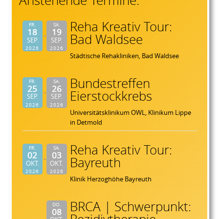
Anstehende Termine:
Reha Kreativ Tour:
FR.
SA.
18
19
Bad Waldsee
SEP.
SEP.
2026
2026
Städtische Rehakliniken, Bad Waldsee
Bundestreffen
FR.
SA.
25
26
Eierstockkrebs
SEP.
SEP.
2026
2026
Universitätsklinikum OWL, Klinikum Lippe
in Detmold
Reha Kreativ Tour:
FR.
SA.
02
03
Bayreuth
OKT.
OKT.
2026
2026
Klinik Herzoghöhe Bayreuth
BRCA | Schwerpunkt:
DO.
08