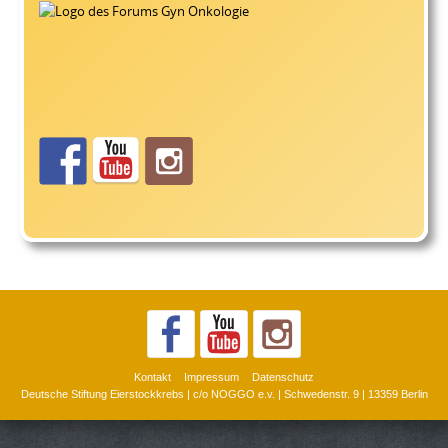
Kontakt
Impressum
Datenschutz
Deutsche Stiftung Eierstockkrebs | c/o NOGGO e.v. | Schwedenstr. 9 | 13359 Berlin