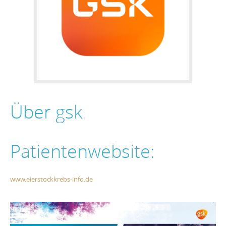
Über gsk
Patientenwebsite:
www.eierstockkrebs-info.de