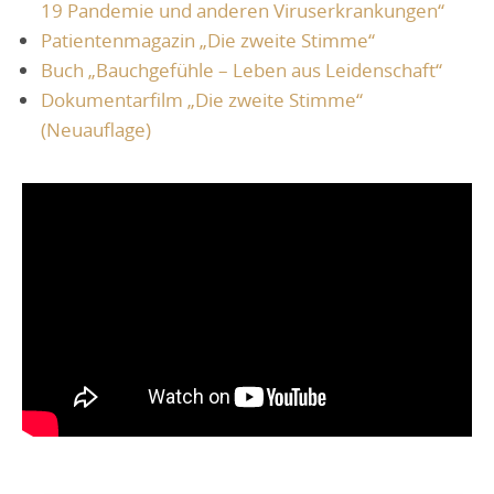
19 Pandemie und anderen Viruserkrankungen“
Patientenmagazin „Die zweite Stimme“
Buch „Bauchgefühle – Leben aus Leidenschaft“
Dokumentarfilm „Die zweite Stimme“
(Neuauflage)