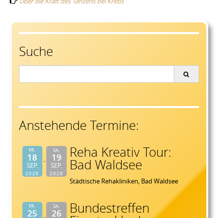
navigation
Über die Kraft des Tanzens bei Krebs
Suche
Search
for:
Anstehende Termine:
Reha Kreativ Tour:
FR.
SA.
18
19
Bad Waldsee
SEP.
SEP.
2026
2026
Städtische Rehakliniken, Bad Waldsee
Bundestreffen
FR.
SA.
25
26