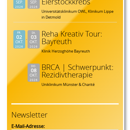
Eierstockkrebs
SEP.
SEP.
2026
2026
Universitätsklinikum OWL, Klinikum Lippe
in Detmold
Reha Kreativ Tour:
FR.
SA.
02
03
Bayreuth
OKT.
OKT.
2026
2026
Klinik Herzoghöhe Bayreuth
BRCA | Schwerpunkt:
DO.
08
Rezidivtherapie
OKT.
2026
Uniklinikum Münster & Charité
Newsletter
E-Mail-Adresse: