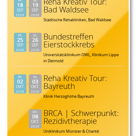
Reha Kreativ Tour:
FR.
SA.
18
19
Bad Waldsee
SEP.
SEP.
2026
2026
Städtische Rehakliniken, Bad Waldsee
Bundestreffen
FR.
SA.
25
26
Eierstockkrebs
SEP.
SEP.
2026
2026
Universitätsklinikum OWL, Klinikum Lippe
in Detmold
Reha Kreativ Tour:
FR.
SA.
02
03
Bayreuth
OKT.
OKT.
2026
2026
Klinik Herzoghöhe Bayreuth
BRCA | Schwerpunkt:
DO.
08
Rezidivtherapie
OKT.
2026
Uniklinikum Münster & Charité