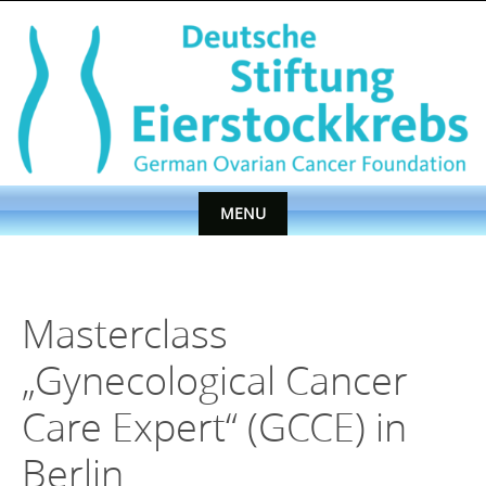
Skip
to
content
MENU
Skip
to
content
Masterclass
„Gynecological Cancer
Care Expert“ (GCCE) in
Berlin