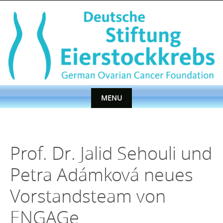
Skip
to
content
MENU
Skip
to
content
Prof. Dr. Jalid Sehouli und
Petra Adámková neues
Vorstandsteam von
ENGAGe