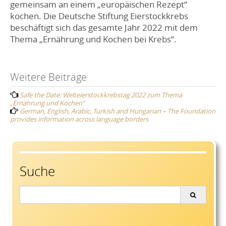
gemeinsam an einem „europäischen Rezept“
kochen. Die Deutsche Stiftung Eierstockkrebs
beschäftigt sich das gesamte Jahr 2022 mit dem
Thema „Ernährung und Kochen bei Krebs“.
Post
Weitere Beiträge
Safe the Date: Welteierstockkrebstag 2022 zum Thema
navigation
„Ernährung und Kochen“
German, English, Arabic, Turkish and Hungarian – The Foundation
provides information across language borders
Suche
Search
for: