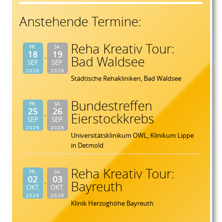
Anstehende Termine:
Reha Kreativ Tour:
FR.
SA.
18
19
Bad Waldsee
SEP.
SEP.
2026
2026
Städtische Rehakliniken, Bad Waldsee
Bundestreffen
FR.
SA.
25
26
Eierstockkrebs
SEP.
SEP.
2026
2026
Universitätsklinikum OWL, Klinikum Lippe
in Detmold
Reha Kreativ Tour:
FR.
SA.
02
03
Bayreuth
OKT.
OKT.
2026
2026
Klinik Herzoghöhe Bayreuth