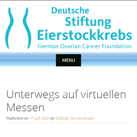
Skip
to
content
MENU
Skip
to
content
Unterwegs auf virtuellen
Messen
Published on
17. Juli 2020
by
Stiftung Eierstockkrebs