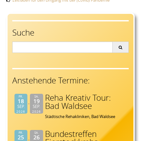
navigation
Leitfaden für den Umgang mit der (Covid) Pandemie
Suche
Search
for:
Anstehende Termine:
Reha Kreativ Tour:
FR.
SA.
18
19
Bad Waldsee
SEP.
SEP.
2026
2026
Städtische Rehakliniken, Bad Waldsee
Bundestreffen
FR.
SA.
25
26