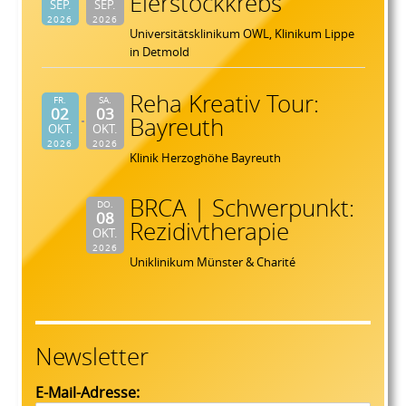
Eierstockkrebs
SEP.
SEP.
2026
2026
Universitätsklinikum OWL, Klinikum Lippe
in Detmold
Reha Kreativ Tour:
FR.
SA.
02
03
Bayreuth
OKT.
OKT.
2026
2026
Klinik Herzoghöhe Bayreuth
BRCA | Schwerpunkt:
DO.
08
Rezidivtherapie
OKT.
2026
Uniklinikum Münster & Charité
Newsletter
E-Mail-Adresse: