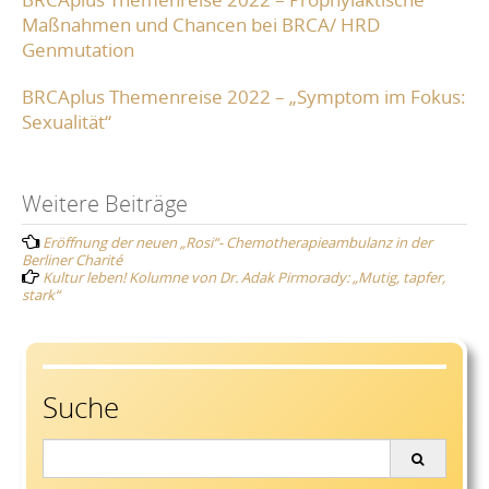
Maßnahmen und Chancen bei BRCA/ HRD
Genmutation
BRCAplus Themenreise 2022 – „Symptom im Fokus:
Sexualität“
Post
Weitere Beiträge
Eröffnung der neuen „Rosi“- Chemotherapieambulanz in der
navigation
Berliner Charité
Kultur leben! Kolumne von Dr. Adak Pirmorady: „Mutig, tapfer,
stark“
Suche
Search
for: