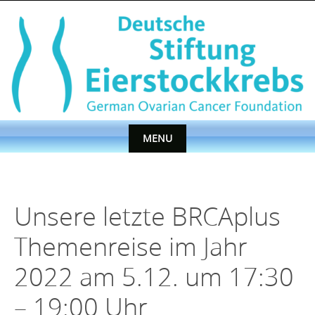
Skip
to
content
MENU
Skip
to
content
Unsere letzte BRCAplus
Themenreise im Jahr
2022 am 5.12. um 17:30
– 19:00 Uhr