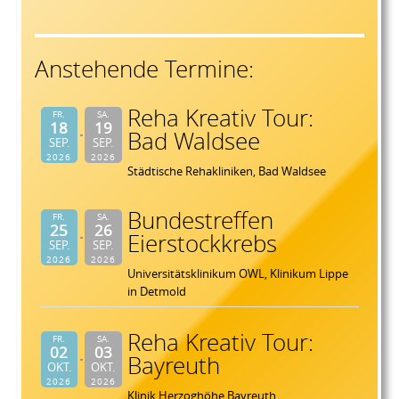
Anstehende Termine:
Reha Kreativ Tour:
FR.
SA.
18
19
Bad Waldsee
SEP.
SEP.
2026
2026
Städtische Rehakliniken, Bad Waldsee
Bundestreffen
FR.
SA.
25
26
Eierstockkrebs
SEP.
SEP.
2026
2026
Universitätsklinikum OWL, Klinikum Lippe
in Detmold
Reha Kreativ Tour:
FR.
SA.
02
03
Bayreuth
OKT.
OKT.
2026
2026
Klinik Herzoghöhe Bayreuth