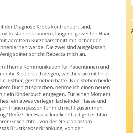
f
it der Diagnose Krebs konfrontiert sind,
e mit kastanienbraunem, langem, gewellten Haar.
 mit adrettem Kurzhaarschnitt mit lachenden
kennenlernen werde. Die zwei sind ausgelassen,
 Wenig später spricht Rebecca mich an.
 zum Thema Kommunikation für Patientinnen und
ir ihr Kinderbuch zeigen, welches sie mit Ihrer
in, Esther, geschrieben hätte. Nun stehen beide
 ihrem Buch zu sprechen, nehme ich einen neuen
n mir ein Kinderbuch entgegen. Für einen Moment
uches: ein etwas verlegen lächelnder Haase und
ngen Frauen passen für mich nicht zusammen.
? Reife? Der Haase kindlich? Lustig? Leicht in
 ihrer Geschichte…von der Neuroblastom
ssas Brustkrebserkrankung, von der