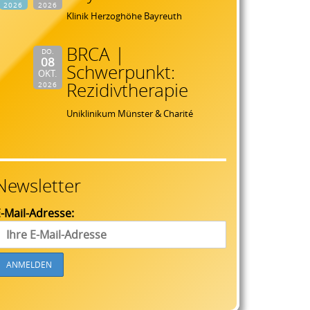
2026
2026
Klinik Herzoghöhe Bayreuth
BRCA |
DO.
08
Schwerpunkt:
OKT.
Rezidivtherapie
2026
Uniklinikum Münster & Charité
Newsletter
-Mail-Adresse: