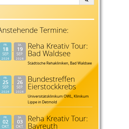
or:
Anstehende Termine:
Reha Kreativ Tour:
FR.
SA.
18
19
Bad Waldsee
SEP.
SEP.
2026
2026
Städtische Rehakliniken, Bad Waldsee
Bundestreffen
FR.
SA.
25
26
Eierstockkrebs
SEP.
SEP.
2026
2026
Universitätsklinikum OWL, Klinikum
Lippe in Detmold
Reha Kreativ Tour:
FR.
SA.
02
03
Bayreuth
OKT.
OKT.