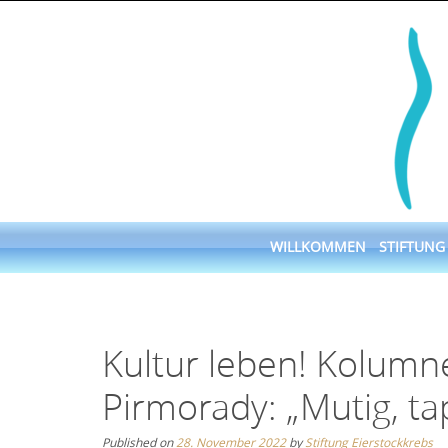
Skip
to
content
Skip
WILLKOMMEN
STIFTUNG
to
content
Kultur leben! Kolumn
Pirmorady: „Mutig, tap
Published on
28. November 2022
by
Stiftung Eierstockkrebs