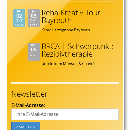
Reha Kreativ Tour:
FR.
SA.
02
03
Bayreuth
OKT.
OKT.
2026
2026
Klinik Herzoghöhe Bayreuth
BRCA | Schwerpunkt:
DO.
08
Rezidivtherapie
OKT.
2026
Uniklinikum Münster & Charité
Newsletter
E-Mail-Adresse: