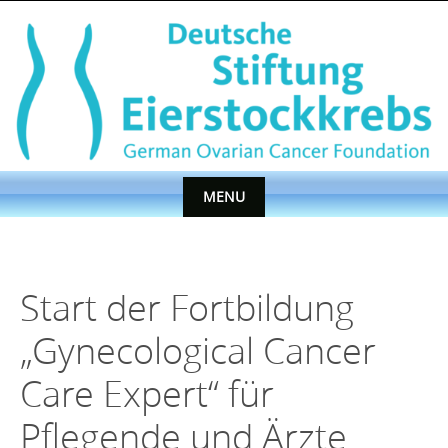
Skip
to
content
MENU
Skip
to
content
Start der Fortbildung
„Gynecological Cancer
Care Expert“ für
Pflegende und Ärzte