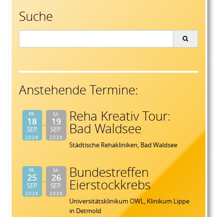
Suche
Search
for:
Anstehende Termine:
Reha Kreativ Tour:
FR.
SA.
18
19
Bad Waldsee
SEP.
SEP.
2026
2026
Städtische Rehakliniken, Bad Waldsee
Bundestreffen
FR.
SA.
25
26
Eierstockkrebs
SEP.
SEP.
2026
2026
Universitätsklinikum OWL, Klinikum Lippe
in Detmold