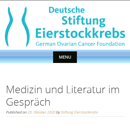
Skip
to
content
MENU
Skip
to
content
Medizin und Literatur im
Gespräch
Published on
20. Oktober 2020
by
Stiftung Eierstockkrebs