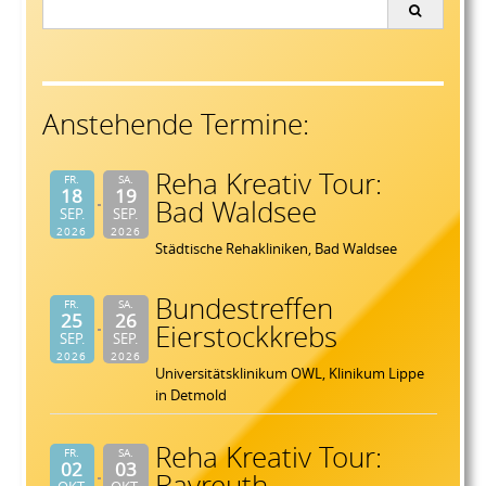
Search
for:
Anstehende Termine:
Reha Kreativ Tour:
FR.
SA.
18
19
Bad Waldsee
SEP.
SEP.
2026
2026
Städtische Rehakliniken, Bad Waldsee
Bundestreffen
FR.
SA.
25
26
Eierstockkrebs
SEP.
SEP.
2026
2026
Universitätsklinikum OWL, Klinikum Lippe
in Detmold
Reha Kreativ Tour:
FR.
SA.
02
03
Bayreuth