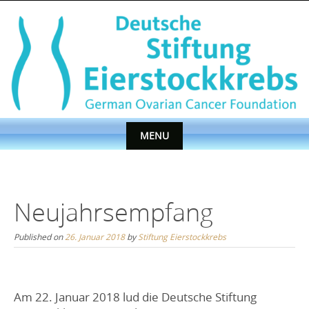
Skip
to
content
MENU
Skip
to
content
Neujahrsempfang
Published on
26. Januar 2018
by
Stiftung Eierstockkrebs
Am 22. Januar 2018 lud die Deutsche Stiftung