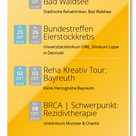
Bad Waldsee
SEP.
2026
Städtische Rehakliniken, Bad Waldsee
Bundestreffen
FR.
SA.
25
26
Eierstockkrebs
SEP.
SEP.
2026
2026
Universitätsklinikum OWL, Klinikum Lippe
in Detmold
Reha Kreativ Tour:
FR.
SA.
02
03
Bayreuth
OKT.
OKT.
2026
2026
Klinik Herzoghöhe Bayreuth
BRCA | Schwerpunkt:
DO.
08
Rezidivtherapie
OKT.
2026
Uniklinikum Münster & Charité