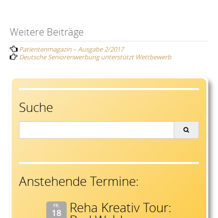
Post
Weitere Beiträge
Patientenmagazin – Ausgabe 2/2017
navigation
Deutsche Seniorenwerbung unterstützt Wettbewerb
Suche
Search
for:
Anstehende Termine:
Reha Kreativ Tour:
FR.
18