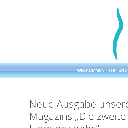
Skip
to
content
Skip
WILLKOMMEN
STIFTUNG
to
content
Neue Ausgabe unsere
Magazins „Die zweite