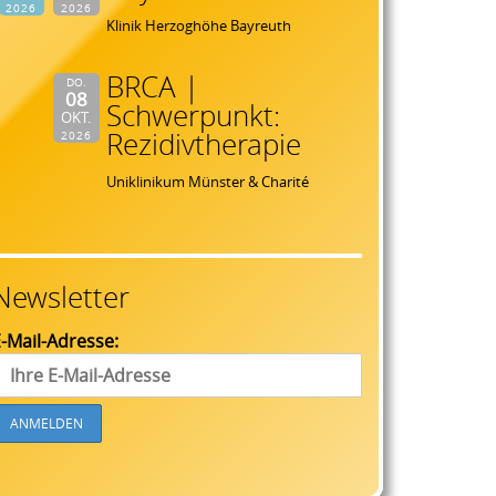
2026
2026
Klinik Herzoghöhe Bayreuth
BRCA |
DO.
08
Schwerpunkt:
OKT.
Rezidivtherapie
2026
Uniklinikum Münster & Charité
Newsletter
-Mail-Adresse: