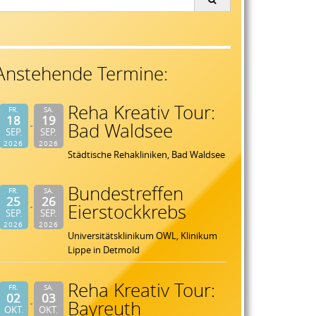
or:
Anstehende Termine:
Reha Kreativ Tour:
FR.
SA.
18
19
Bad Waldsee
SEP.
SEP.
2026
2026
Städtische Rehakliniken, Bad Waldsee
Bundestreffen
FR.
SA.
25
26
Eierstockkrebs
SEP.
SEP.
2026
2026
Universitätsklinikum OWL, Klinikum
Lippe in Detmold
Reha Kreativ Tour:
FR.
SA.
02
03
Bayreuth
OKT.
OKT.