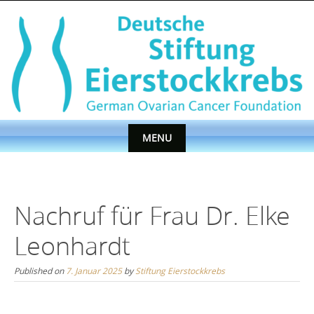
Skip
to
content
MENU
Skip
to
content
Nachruf für Frau Dr. Elke
Leonhardt
Published on
7. Januar 2025
by
Stiftung Eierstockkrebs