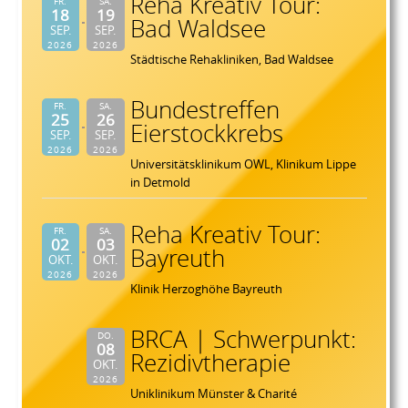
Reha Kreativ Tour:
FR.
SA.
18
19
Bad Waldsee
SEP.
SEP.
2026
2026
Städtische Rehakliniken, Bad Waldsee
Bundestreffen
FR.
SA.
25
26
Eierstockkrebs
SEP.
SEP.
2026
2026
Universitätsklinikum OWL, Klinikum Lippe
in Detmold
Reha Kreativ Tour:
FR.
SA.
02
03
Bayreuth
OKT.
OKT.
2026
2026
Klinik Herzoghöhe Bayreuth
BRCA | Schwerpunkt:
DO.
08
Rezidivtherapie
OKT.
2026
Uniklinikum Münster & Charité