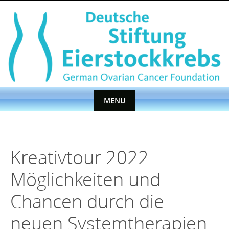
Skip
to
content
MENU
Skip
to
content
Kreativtour 2022 –
Möglichkeiten und
Chancen durch die
neuen Systemtherapien