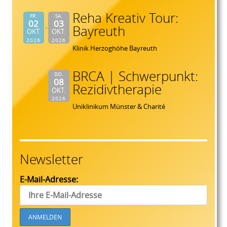
Reha Kreativ Tour:
FR.
SA.
02
03
Bayreuth
OKT.
OKT.
2026
2026
Klinik Herzoghöhe Bayreuth
BRCA | Schwerpunkt:
DO.
08
Rezidivtherapie
OKT.
2026
Uniklinikum Münster & Charité
Newsletter
E-Mail-Adresse: