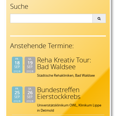
Suche
Search
for:
Anstehende Termine:
Reha Kreativ Tour:
FR.
SA.
18
19
Bad Waldsee
SEP.
SEP.
2026
2026
Städtische Rehakliniken, Bad Waldsee
Bundestreffen
FR.
SA.
25
26
Eierstockkrebs
SEP.
SEP.
2026
2026
Universitätsklinikum OWL, Klinikum Lippe
in Detmold