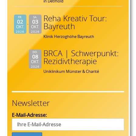
in Detmold
Reha Kreativ Tour:
FR.
SA.
02
03
Bayreuth
OKT.
OKT.
2026
2026
Klinik Herzoghöhe Bayreuth
BRCA | Schwerpunkt:
DO.
08
Rezidivtherapie
OKT.
2026
Uniklinikum Münster & Charité
Newsletter
E-Mail-Adresse: