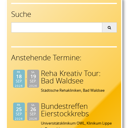
Suche
Search
for:
Anstehende Termine:
Reha Kreativ Tour:
FR.
SA.
18
19
Bad Waldsee
SEP.
SEP.
2026
2026
Städtische Rehakliniken, Bad Waldsee
Bundestreffen
FR.
SA.
25
26
Eierstockkrebs
SEP.
SEP.
2026
2026
Universitätsklinikum OWL, Klinikum Lippe