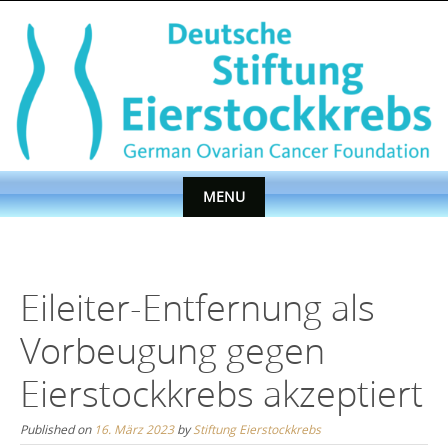
Skip
to
content
MENU
Skip
to
content
Eileiter-Entfernung als
Vorbeugung gegen
Eierstockkrebs akzeptiert
Published on
16. März 2023
by
Stiftung Eierstockkrebs