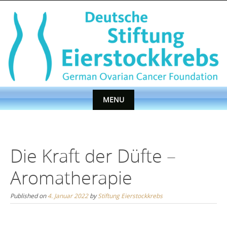
Skip
to
content
MENU
Skip
to
content
Die Kraft der Düfte –
Aromatherapie
Published on
4. Januar 2022
by
Stiftung Eierstockkrebs