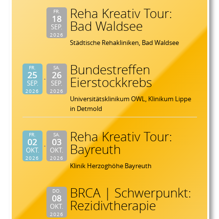
Reha Kreativ Tour:
FR.
18
Bad Waldsee
SEP.
2026
Städtische Rehakliniken, Bad Waldsee
Bundestreffen
FR.
SA.
25
26
Eierstockkrebs
SEP.
SEP.
2026
2026
Universitätsklinikum OWL, Klinikum Lippe
in Detmold
Reha Kreativ Tour:
FR.
SA.
02
03
Bayreuth
OKT.
OKT.
2026
2026
Klinik Herzoghöhe Bayreuth
BRCA | Schwerpunkt:
DO.
08
Rezidivtherapie
OKT.
2026