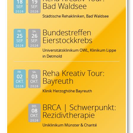
18
19
Bad Waldsee
SEP.
SEP.
2026
2026
Städtische Rehakliniken, Bad Waldsee
Bundestreffen
FR.
SA.
25
26
Eierstockkrebs
SEP.
SEP.
2026
2026
Universitätsklinikum OWL, Klinikum Lippe
in Detmold
Reha Kreativ Tour:
FR.
SA.
02
03
Bayreuth
OKT.
OKT.
2026
2026
Klinik Herzoghöhe Bayreuth
BRCA | Schwerpunkt:
DO.
08
Rezidivtherapie
OKT.
2026
Uniklinikum Münster & Charité