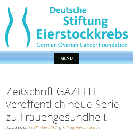
Skip
to
content
MENU
Skip
to
content
Zeitschrift GAZELLE
veröffentlich neue Serie
zu Frauengesundheit
Published on
23. Oktober 2017
by
Stiftung Eierstockkrebs