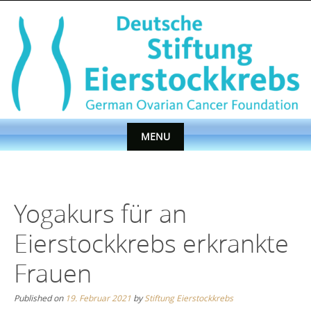
Skip
to
content
MENU
Skip
to
content
Yogakurs für an
Eierstockkrebs erkrankte
Frauen
Published on
19. Februar 2021
by
Stiftung Eierstockkrebs