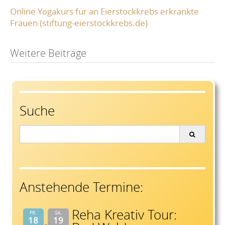
Online Yogakurs für an Eierstockkrebs erkrankte
Frauen (stiftung-eierstockkrebs.de)
Post
Weitere Beiträge
navigation
Suche
Search
for:
Anstehende Termine:
Reha Kreativ Tour:
FR.
SA.
18
19