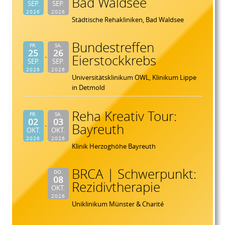
Bad Waldsee
SEP.
SEP.
2026
2026
Städtische Rehakliniken, Bad Waldsee
Bundestreffen
FR.
SA.
25
26
Eierstockkrebs
SEP.
SEP.
2026
2026
Universitätsklinikum OWL, Klinikum Lippe
in Detmold
Reha Kreativ Tour:
FR.
SA.
02
03
Bayreuth
OKT.
OKT.
2026
2026
Klinik Herzoghöhe Bayreuth
BRCA | Schwerpunkt:
DO.
08
Rezidivtherapie
OKT.
2026
Uniklinikum Münster & Charité