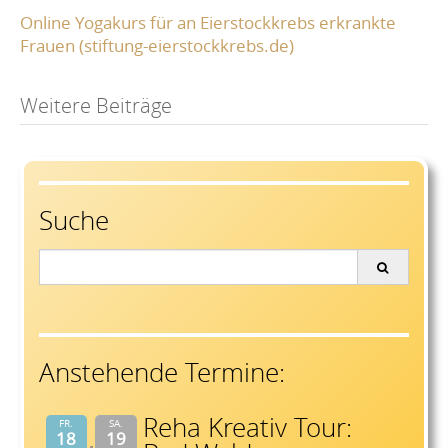
Online Yogakurs für an Eierstockkrebs erkrankte
Frauen (stiftung-eierstockkrebs.de)
Post
Weitere Beiträge
navigation
Suche
Search
for:
Anstehende Termine:
Reha Kreativ Tour:
FR.
SA.
18
19