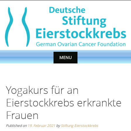
Skip
to
content
MENU
Skip
to
content
Yogakurs für an
Eierstockkrebs erkrankte
Frauen
Published on
19. Februar 2021
by
Stiftung Eierstockkrebs