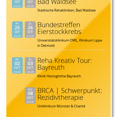
Bad Waldsee
SEP.
SEP.
2026
2026
Städtische Rehakliniken, Bad Waldsee
Bundestreffen
FR.
SA.
25
26
Eierstockkrebs
SEP.
SEP.
2026
2026
Universitätsklinikum OWL, Klinikum Lippe
in Detmold
Reha Kreativ Tour:
FR.
SA.
02
03
Bayreuth
OKT.
OKT.
2026
2026
Klinik Herzoghöhe Bayreuth
BRCA | Schwerpunkt:
DO.
08
Rezidivtherapie
OKT.
2026
Uniklinikum Münster & Charité