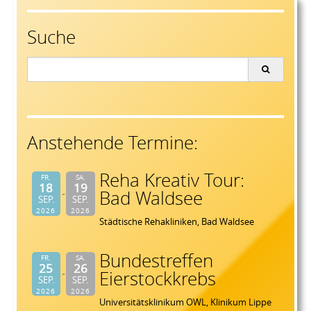
Suche
Search
for:
Anstehende Termine:
Reha Kreativ Tour:
FR.
SA.
18
19
Bad Waldsee
SEP.
SEP.
2026
2026
Städtische Rehakliniken, Bad Waldsee
Bundestreffen
FR.
SA.
25
26
Eierstockkrebs
SEP.
SEP.
2026
2026
Universitätsklinikum OWL, Klinikum Lippe