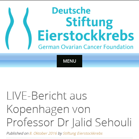
Skip
to
content
MENU
Skip
to
content
LIVE-Bericht aus
Kopenhagen von
Professor Dr Jalid Sehouli
Published on
8. Oktober 2016
by
Stiftung Eierstockkrebs