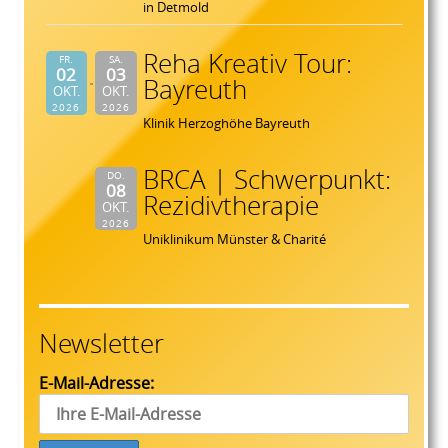
in Detmold
Reha Kreativ Tour:
FR.
SA.
02
03
Bayreuth
OKT.
OKT.
2026
2026
Klinik Herzoghöhe Bayreuth
BRCA | Schwerpunkt:
DO.
08
Rezidivtherapie
OKT.
2026
Uniklinikum Münster & Charité
Newsletter
E-Mail-Adresse: