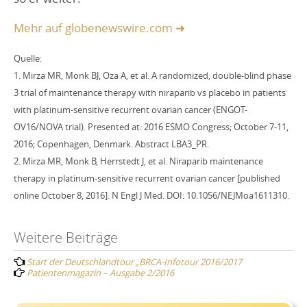
Mehr auf globenewswire.com ➜
Quelle:
1. Mirza MR, Monk BJ, Oza A, et al. A randomized, double-blind phase
3 trial of maintenance therapy with niraparib vs placebo in patients
with platinum-sensitive recurrent ovarian cancer (ENGOT-
OV16/NOVA trial). Presented at: 2016 ESMO Congress; October 7-11,
2016; Copenhagen, Denmark. Abstract LBA3_PR.
2. Mirza MR, Monk B, Herrstedt J, et al. Niraparib maintenance
therapy in platinum-sensitive recurrent ovarian cancer [published
online October 8, 2016]. N Engl J Med. DOI: 10.1056/NEJMoa1611310.
Post
Weitere Beiträge
Start der Deutschlandtour „BRCA-Infotour 2016/2017
navigation
Patientenmagazin – Ausgabe 2/2016