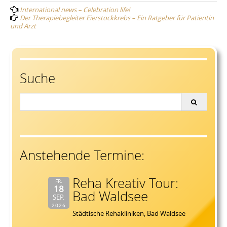
International news – Celebration life!
navigation
Der Therapiebegleiter Eierstockkrebs – Ein Ratgeber für Patientin
und Arzt
Suche
Search
for:
Anstehende Termine:
Reha Kreativ Tour:
FR.
18
Bad Waldsee
SEP.
2026
Städtische Rehakliniken, Bad Waldsee