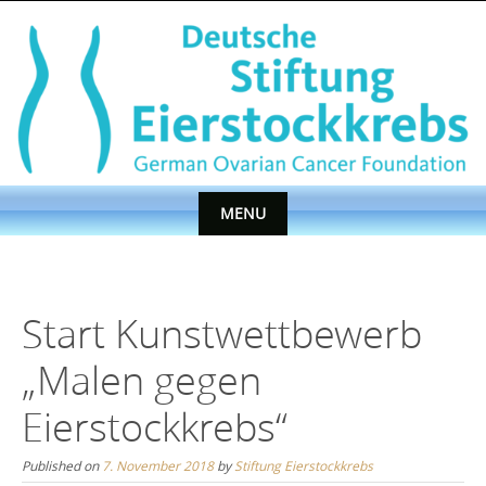
Skip
to
content
MENU
Skip
to
content
Start Kunstwettbewerb
„Malen gegen
Eierstockkrebs“
Published on
7. November 2018
by
Stiftung Eierstockkrebs