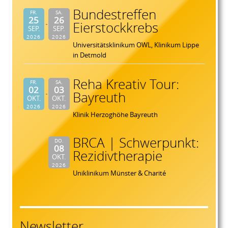
Bundestreffen
FR.
SA.
25
26
Eierstockkrebs
SEP.
SEP.
2026
2026
Universitätsklinikum OWL, Klinikum Lippe
in Detmold
Reha Kreativ Tour:
FR.
SA.
02
03
Bayreuth
OKT.
OKT.
2026
2026
Klinik Herzoghöhe Bayreuth
BRCA | Schwerpunkt:
DO.
08
Rezidivtherapie
OKT.
2026
Uniklinikum Münster & Charité
Newsletter