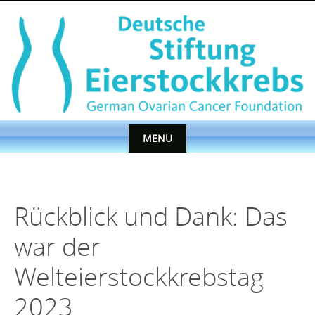
Skip
to
content
MENU
Skip
to
content
Rückblick und Dank: Das
war der
Welteierstockkrebstag
2023