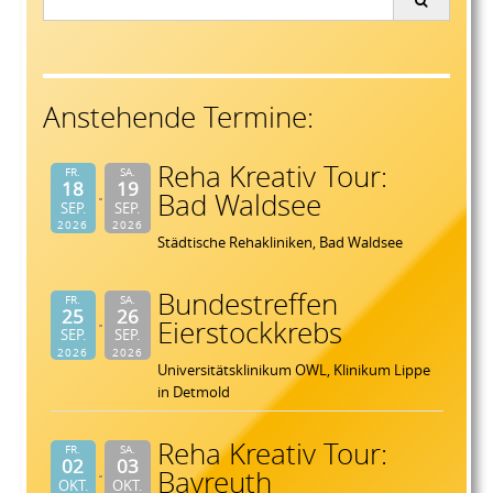
for:
Anstehende Termine:
Reha Kreativ Tour:
FR.
SA.
18
19
Bad Waldsee
SEP.
SEP.
2026
2026
Städtische Rehakliniken, Bad Waldsee
Bundestreffen
FR.
SA.
25
26
Eierstockkrebs
SEP.
SEP.
2026
2026
Universitätsklinikum OWL, Klinikum Lippe
in Detmold
Reha Kreativ Tour:
FR.
SA.
02
03
Bayreuth
OKT.
OKT.