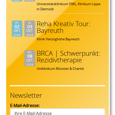
Universitätsklinikum OWL, Klinikum Lippe
in Detmold
Reha Kreativ Tour:
FR.
SA.
02
03
Bayreuth
OKT.
OKT.
2026
2026
Klinik Herzoghöhe Bayreuth
BRCA | Schwerpunkt:
DO.
08
Rezidivtherapie
OKT.
2026
Uniklinikum Münster & Charité
Newsletter
E-Mail-Adresse: