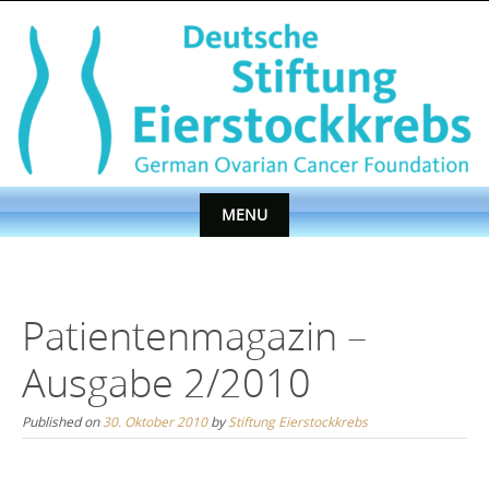
Skip
to
content
MENU
Skip
to
content
Patientenmagazin –
Ausgabe 2/2010
Published on
30. Oktober 2010
by
Stiftung Eierstockkrebs