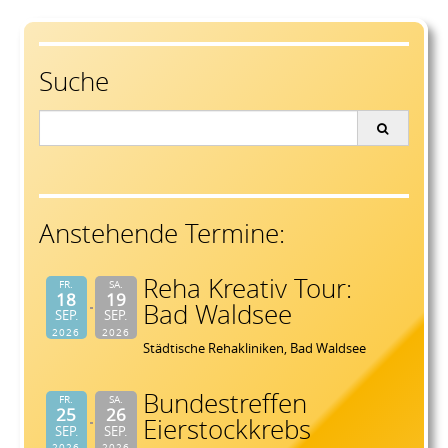
Suche
Search
for:
Anstehende Termine:
Reha Kreativ Tour:
FR.
SA.
18
19
Bad Waldsee
SEP.
SEP.
2026
2026
Städtische Rehakliniken, Bad Waldsee
Bundestreffen
FR.
SA.
25
26
Eierstockkrebs
SEP.
SEP.
2026
2026