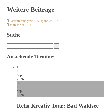
Post
Weitere Beiträge
navigation
Patientenmagazin – Ausgabe 2/2015
Jahresbrief 2016
Suche
Search
for:
Anstehende Termine:
Fr.
18
Sep.
2026
Sa.
19
Sep.
2026
Reha Kreativ Tour: Bad Waldsee