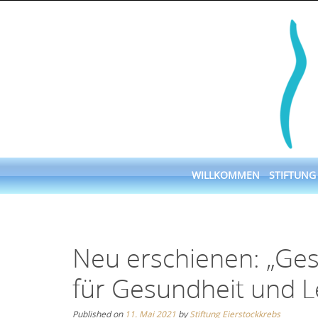
Skip
to
content
Skip
WILLKOMMEN
STIFTUNG
to
content
Neu erschienen: „Ge
für Gesundheit und 
Published on
11. Mai 2021
by
Stiftung Eierstockkrebs