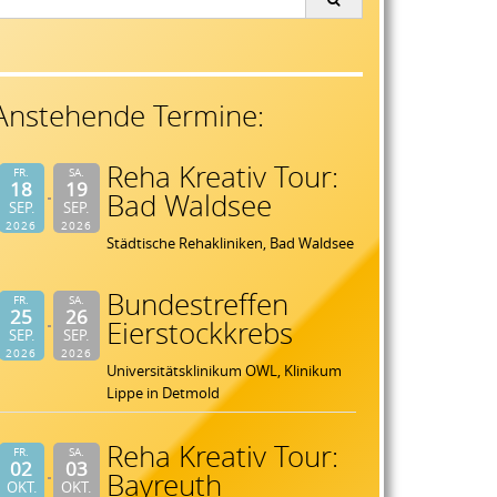
or:
Anstehende Termine:
Reha Kreativ Tour:
FR.
SA.
18
19
Bad Waldsee
SEP.
SEP.
2026
2026
Städtische Rehakliniken, Bad Waldsee
Bundestreffen
FR.
SA.
25
26
Eierstockkrebs
SEP.
SEP.
2026
2026
Universitätsklinikum OWL, Klinikum
Lippe in Detmold
Reha Kreativ Tour:
FR.
SA.
02
03
Bayreuth
OKT.
OKT.