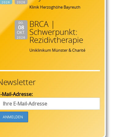
2026
2026
Klinik Herzoghöhe Bayreuth
BRCA |
DO.
08
Schwerpunkt:
OKT.
Rezidivtherapie
2026
Uniklinikum Münster & Charité
Newsletter
-Mail-Adresse: