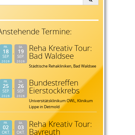
or:
Anstehende Termine:
Reha Kreativ Tour:
FR.
SA.
18
19
Bad Waldsee
SEP.
SEP.
2026
2026
Städtische Rehakliniken, Bad Waldsee
Bundestreffen
FR.
SA.
25
26
Eierstockkrebs
SEP.
SEP.
2026
2026
Universitätsklinikum OWL, Klinikum
Lippe in Detmold
Reha Kreativ Tour:
FR.
SA.
02
03
Bayreuth
OKT.
OKT.