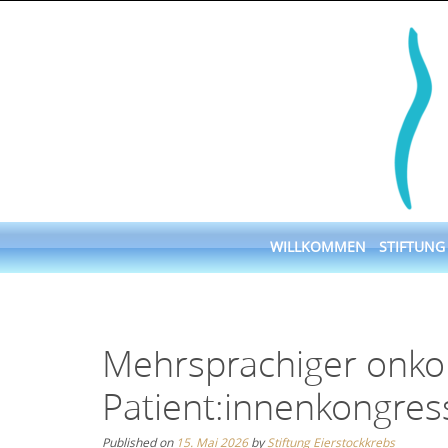
Skip
to
content
Skip
WILLKOMMEN
STIFTUNG
to
content
Mehrsprachiger onko
Patient:innenkongress
Published on
15. Mai 2026
by
Stiftung Eierstockkrebs