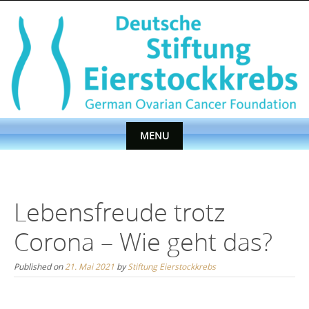
Skip
to
content
MENU
Skip
to
content
Lebensfreude trotz
Corona – Wie geht das?
Published on
21. Mai 2021
by
Stiftung Eierstockkrebs