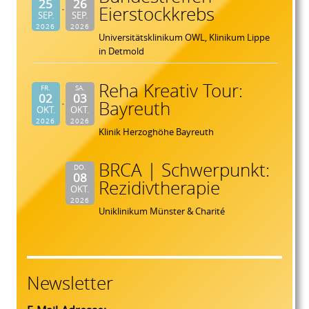
25
26
Eierstockkrebs
SEP.
SEP.
2026
2026
Universitätsklinikum OWL, Klinikum Lippe
in Detmold
Reha Kreativ Tour:
FR.
SA.
02
03
Bayreuth
OKT.
OKT.
2026
2026
Klinik Herzoghöhe Bayreuth
BRCA | Schwerpunkt:
DO.
08
Rezidivtherapie
OKT.
2026
Uniklinikum Münster & Charité
Newsletter