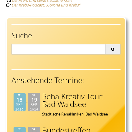
Der Atem und seine heilsame Kraft
navigation
Der Krebs-Podcast: „Corona und Krebs“
Suche
Search
for:
Anstehende Termine:
Reha Kreativ Tour:
FR.
SA.
18
19
Bad Waldsee
SEP.
SEP.
2026
2026
Städtische Rehakliniken, Bad Waldsee
Bundestreffen
FR.
SA.