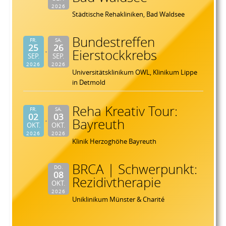
2026
Städtische Rehakliniken, Bad Waldsee
Bundestreffen
FR.
SA.
25
26
Eierstockkrebs
SEP.
SEP.
2026
2026
Universitätsklinikum OWL, Klinikum Lippe
in Detmold
Reha Kreativ Tour:
FR.
SA.
02
03
Bayreuth
OKT.
OKT.
2026
2026
Klinik Herzoghöhe Bayreuth
BRCA | Schwerpunkt:
DO.
08
Rezidivtherapie
OKT.
2026
Uniklinikum Münster & Charité