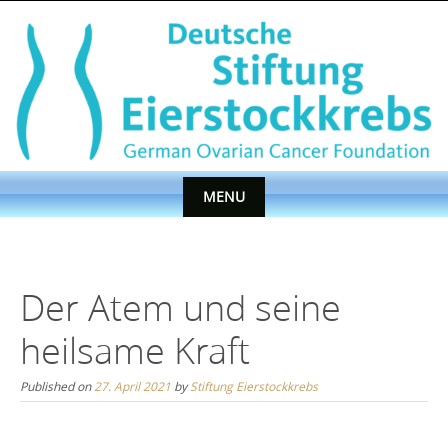
Skip
to
content
MENU
Skip
to
content
Der Atem und seine
heilsame Kraft
Published on
27. April 2021
by
Stiftung Eierstockkrebs