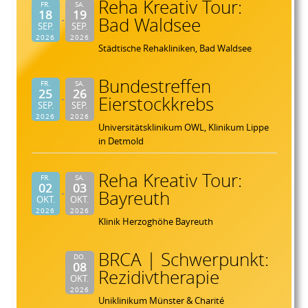
Reha Kreativ Tour:
FR.
SA.
18
19
Bad Waldsee
SEP.
SEP.
2026
2026
Städtische Rehakliniken, Bad Waldsee
Bundestreffen
FR.
SA.
25
26
Eierstockkrebs
SEP.
SEP.
2026
2026
Universitätsklinikum OWL, Klinikum Lippe
in Detmold
Reha Kreativ Tour:
FR.
SA.
02
03
Bayreuth
OKT.
OKT.
2026
2026
Klinik Herzoghöhe Bayreuth
BRCA | Schwerpunkt:
DO.
08
Rezidivtherapie
OKT.
2026
Uniklinikum Münster & Charité