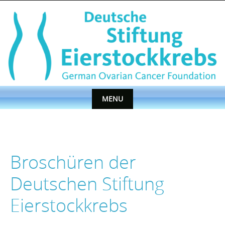
Skip
to
content
MENU
Skip
to
content
Broschüren der
Deutschen Stiftung
Eierstockkrebs