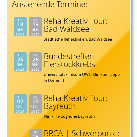
Anstehende Termine:
Reha Kreativ Tour:
FR.
SA.
18
19
Bad Waldsee
SEP.
SEP.
2026
2026
Städtische Rehakliniken, Bad Waldsee
Bundestreffen
FR.
SA.
25
26
Eierstockkrebs
SEP.
SEP.
2026
2026
Universitätsklinikum OWL, Klinikum Lippe
in Detmold
Reha Kreativ Tour:
FR.
SA.
02
03
Bayreuth
OKT.
OKT.
2026
2026
Klinik Herzoghöhe Bayreuth
BRCA | Schwerpunkt:
DO.
08