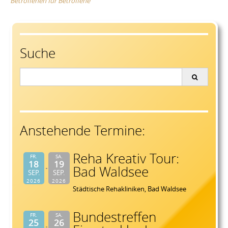
Betroffenen für Betroffene
Suche
Search
for:
Anstehende Termine:
Reha Kreativ Tour:
FR.
SA.
18
19
Bad Waldsee
SEP.
SEP.
2026
2026
Städtische Rehakliniken, Bad Waldsee
Bundestreffen
FR.
SA.
25
26