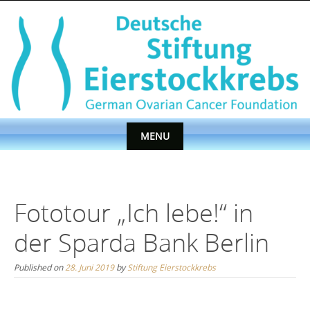
Skip
to
content
MENU
Skip
to
content
Fototour „Ich lebe!“ in
der Sparda Bank Berlin
Published on
28. Juni 2019
by
Stiftung Eierstockkrebs