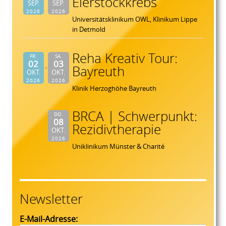
Eierstockkrebs
SEP.
SEP.
2026
2026
Universitätsklinikum OWL, Klinikum Lippe
in Detmold
Reha Kreativ Tour:
FR.
SA.
02
03
Bayreuth
OKT.
OKT.
2026
2026
Klinik Herzoghöhe Bayreuth
BRCA | Schwerpunkt:
DO.
08
Rezidivtherapie
OKT.
2026
Uniklinikum Münster & Charité
Newsletter
E-Mail-Adresse: