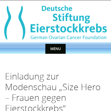
Skip
to
content
MENU
Skip
to
content
Einladung zur
Modenschau „Size Hero
– Frauen gegen
Eierstockkrebs“