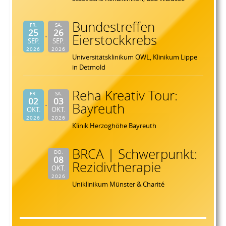
Bundestreffen
FR.
SA.
25
26
Eierstockkrebs
SEP.
SEP.
2026
2026
Universitätsklinikum OWL, Klinikum Lippe
in Detmold
Reha Kreativ Tour:
FR.
SA.
02
03
Bayreuth
OKT.
OKT.
2026
2026
Klinik Herzoghöhe Bayreuth
BRCA | Schwerpunkt:
DO.
08
Rezidivtherapie
OKT.
2026
Uniklinikum Münster & Charité