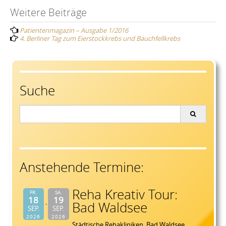
Post
Weitere Beiträge
Patientenmagazin – Ausgabe 1/2016
navigation
4. Berliner Tag zum Eierstockkrebs und Bauchfellkrebs
Suche
Search
for:
Anstehende Termine:
Reha Kreativ Tour:
FR.
SA.
18
19
Bad Waldsee
SEP.
SEP.
2026
2026
Städtische Rehakliniken, Bad Waldsee