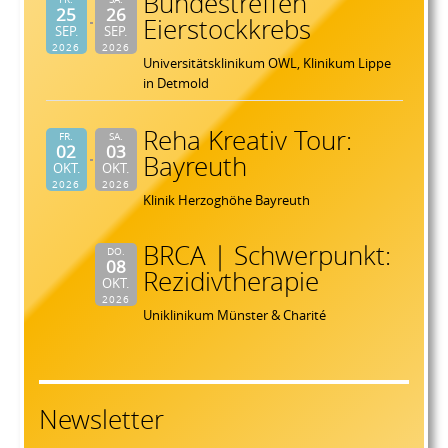
Bundestreffen
25
26
Eierstockkrebs
SEP.
SEP.
2026
2026
Universitätsklinikum OWL, Klinikum Lippe
in Detmold
Reha Kreativ Tour:
FR.
SA.
02
03
Bayreuth
OKT.
OKT.
2026
2026
Klinik Herzoghöhe Bayreuth
BRCA | Schwerpunkt:
DO.
08
Rezidivtherapie
OKT.
2026
Uniklinikum Münster & Charité
Newsletter