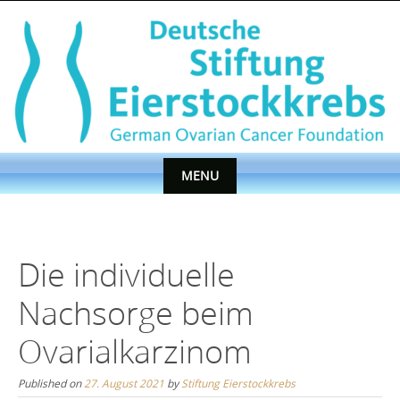
Skip
to
content
MENU
Skip
to
content
Die individuelle
Nachsorge beim
Ovarialkarzinom
Published on
27. August 2021
by
Stiftung Eierstockkrebs