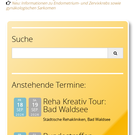
Neu: Informationen zu Endometrium- und Zervixkrebs sowie
gynäkologischen Sarkomen
Suche
Search
for:
Anstehende Termine:
Reha Kreativ Tour:
FR.
SA.
18
19
Bad Waldsee
SEP.
SEP.
2026
2026
Städtische Rehakliniken, Bad Waldsee
FR.
SA.