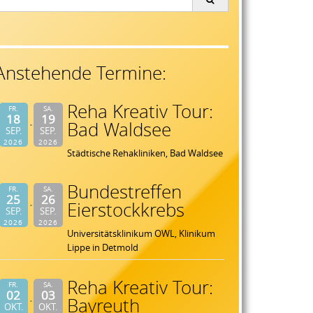
or:
Anstehende Termine:
Reha Kreativ Tour:
FR.
SA.
18
19
Bad Waldsee
SEP.
SEP.
2026
2026
Städtische Rehakliniken, Bad Waldsee
Bundestreffen
FR.
SA.
25
26
Eierstockkrebs
SEP.
SEP.
2026
2026
Universitätsklinikum OWL, Klinikum
Lippe in Detmold
Reha Kreativ Tour:
FR.
SA.
02
03
Bayreuth
OKT.
OKT.