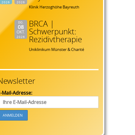
2026
2026
Klinik Herzoghöhe Bayreuth
BRCA |
DO.
08
Schwerpunkt:
OKT.
Rezidivtherapie
2026
Uniklinikum Münster & Charité
Newsletter
-Mail-Adresse: