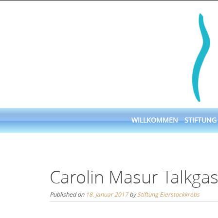
Skip
to
content
Skip
WILLKOMMEN
STIFTUNG
to
content
Carolin Masur Talkg
Published on
18. Januar 2017
by
Stiftung Eierstockkrebs