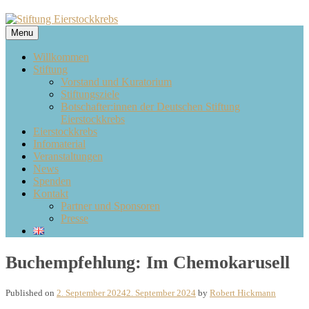
Skip
to
Menu
content
Skip
Willkommen
to
Stiftung
content
Vorstand und Kuratorium
Stiftungsziele
Botschafter:innen der Deutschen Stiftung
Eierstockkrebs
Eierstockkrebs
Infomaterial
Veranstaltungen
News
Spenden
Kontakt
Partner und Sponsoren
Presse
Buchempfehlung: Im Chemokarusell
Published on
2. September 2024
2. September 2024
by
Robert Hickmann