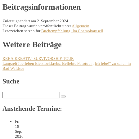
Beitragsinformationen
Zuletzt geändert am 2. September 2024
Dieser Beitrag wurde veröffentlicht unter
Allgemein
Lesezeichen setzen für
Buchempfehlung: Im Chemokarusell
Post
Weitere Beiträge
navigation
REHA-KREATIV- SURVIVORSHIP-TOUR
Langzeitüberleben Eierstockkrebs: Beliebte Fototour „Ich lebe!“ zu sehen in
Bad Waldsee
Suche
Search
for:
Anstehende Termine:
Fr.
18
Sep.
2026