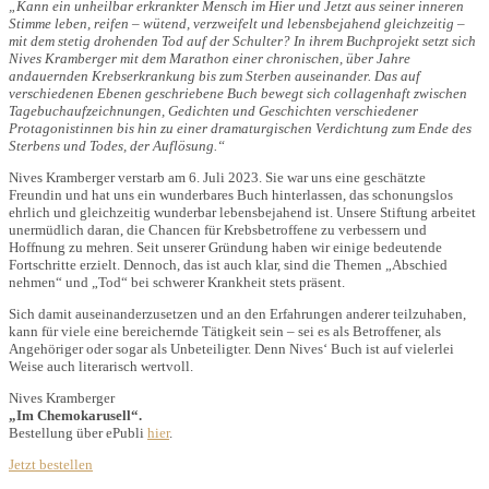
„Kann ein unheilbar erkrankter Mensch im Hier und Jetzt aus seiner inneren
Stimme leben, reifen – wütend, verzweifelt und lebensbejahend gleichzeitig –
mit dem stetig drohenden Tod auf der Schulter? In ihrem Buchprojekt setzt sich
Nives Kramberger mit dem Marathon einer chronischen, über Jahre
andauernden Krebserkrankung bis zum Sterben auseinander. Das auf
verschiedenen Ebenen geschriebene Buch bewegt sich collagenhaft zwischen
Tagebuchaufzeichnungen, Gedichten und Geschichten verschiedener
Protagonistinnen bis hin zu einer dramaturgischen Verdichtung zum Ende des
Sterbens und Todes, der Auflösung.“
Nives Kramberger verstarb am 6. Juli 2023. Sie war uns eine geschätzte
Freundin und hat uns ein wunderbares Buch hinterlassen, das schonungslos
ehrlich und gleichzeitig wunderbar lebensbejahend ist. Unsere Stiftung arbeitet
unermüdlich daran, die Chancen für Krebsbetroffene zu verbessern und
Hoffnung zu mehren. Seit unserer Gründung haben wir einige bedeutende
Fortschritte erzielt. Dennoch, das ist auch klar, sind die Themen „Abschied
nehmen“ und „Tod“ bei schwerer Krankheit stets präsent.
Sich damit auseinanderzusetzen und an den Erfahrungen anderer teilzuhaben,
kann für viele eine bereichernde Tätigkeit sein – sei es als Betroffener, als
Angehöriger oder sogar als Unbeteiligter. Denn Nives‘ Buch ist auf vielerlei
Weise auch literarisch wertvoll.
Nives Kramberger
„Im Chemokarusell“.
Bestellung über ePubli
hier
.
Jetzt bestellen