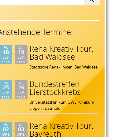
or:
Anstehende Termine:
Reha Kreativ Tour:
FR.
SA.
18
19
Bad Waldsee
SEP.
SEP.
2026
2026
Städtische Rehakliniken, Bad Waldsee
Bundestreffen
FR.
SA.
25
26
Eierstockkrebs
SEP.
SEP.
2026
2026
Universitätsklinikum OWL, Klinikum
Lippe in Detmold
Reha Kreativ Tour:
FR.
SA.
02
03
Bayreuth
OKT.
OKT.