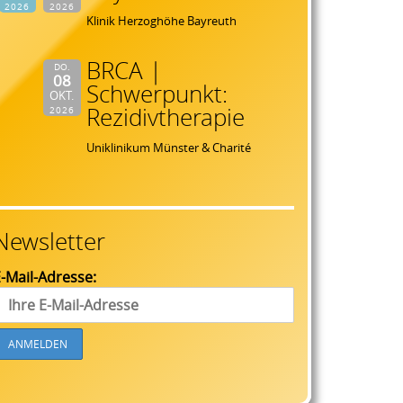
2026
2026
Klinik Herzoghöhe Bayreuth
BRCA |
DO.
08
Schwerpunkt:
OKT.
Rezidivtherapie
2026
Uniklinikum Münster & Charité
Newsletter
-Mail-Adresse: