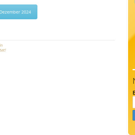
 Dezember 2024
in
et!
E