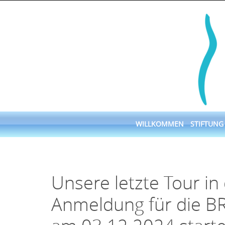
Skip
to
content
Skip
WILLKOMMEN
STIFTUNG
to
content
Unsere letzte Tour in
Anmeldung für die B