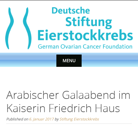
Skip
to
content
MENU
Skip
to
content
Arabischer Galaabend im
Kaiserin Friedrich Haus
Published on
6. Januar 2017
by
Stiftung Eierstockkrebs