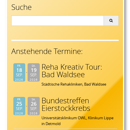
Suche
Search
for:
Anstehende Termine:
Reha Kreativ Tour:
FR.
SA.
18
19
Bad Waldsee
SEP.
SEP.
2026
2026
Städtische Rehakliniken, Bad Waldsee
Bundestreffen
FR.
SA.
25
26
Eierstockkrebs
SEP.
SEP.
2026
2026
Universitätsklinikum OWL, Klinikum Lippe
in Detmold