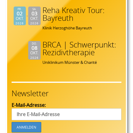
Reha Kreativ Tour:
FR.
SA.
02
03
Bayreuth
OKT.
OKT.
2026
2026
Klinik Herzoghöhe Bayreuth
BRCA | Schwerpunkt:
DO.
08
Rezidivtherapie
OKT.
2026
Uniklinikum Münster & Charité
Newsletter
E-Mail-Adresse: