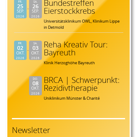
Bundestreffen
FR.
SA.
25
26
Eierstockkrebs
SEP.
SEP.
2026
2026
Universitätsklinikum OWL, Klinikum Lippe
in Detmold
Reha Kreativ Tour:
FR.
SA.
02
03
Bayreuth
OKT.
OKT.
2026
2026
Klinik Herzoghöhe Bayreuth
BRCA | Schwerpunkt:
DO.
08
Rezidivtherapie
OKT.
2026
Uniklinikum Münster & Charité
Newsletter