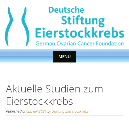
Skip
to
content
MENU
Skip
to
content
Aktuelle Studien zum
Eierstockkrebs
Published on
22. Juli 2021
by
Stiftung Eierstockkrebs