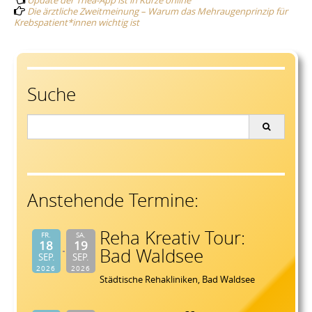
navigation
Die ärztliche Zweitmeinung – Warum das Mehraugenprinzip für
Krebspatient*innen wichtig ist
Suche
Search
for:
Anstehende Termine:
Reha Kreativ Tour:
FR.
SA.
18
19
Bad Waldsee
SEP.
SEP.
2026
2026
Städtische Rehakliniken, Bad Waldsee