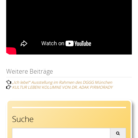
Post
Weitere Beiträge
„Ich lebe!“ Ausstellung im Rahmen des DGGG München
navigation
KULTUR LEBEN! KOLUMNE VON DR. ADAK PIRMORADY
Suche
Search
for: