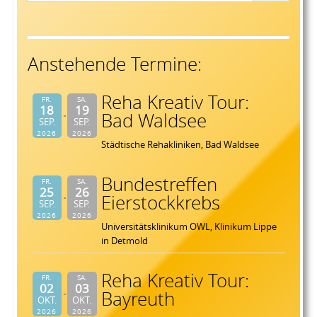
Anstehende Termine:
Reha Kreativ Tour:
FR.
SA.
18
19
Bad Waldsee
SEP.
SEP.
2026
2026
Städtische Rehakliniken, Bad Waldsee
Bundestreffen
FR.
SA.
25
26
Eierstockkrebs
SEP.
SEP.
2026
2026
Universitätsklinikum OWL, Klinikum Lippe
in Detmold
Reha Kreativ Tour:
FR.
SA.
02
03
Bayreuth
OKT.
OKT.
2026
2026