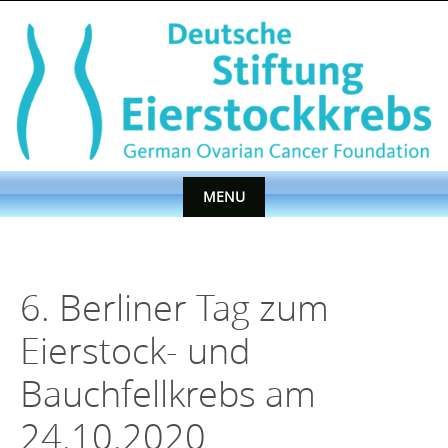
Skip
to
content
MENU
Skip
to
content
6. Berliner Tag zum
Eierstock- und
Bauchfellkrebs am
24.10.2020