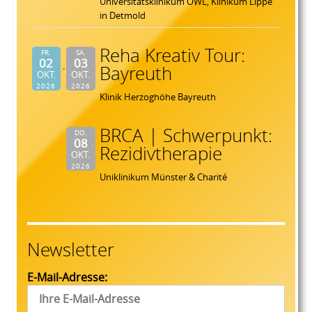
Universitätsklinikum OWL, Klinikum Lippe
in Detmold
Reha Kreativ Tour:
FR.
SA.
02
03
Bayreuth
OKT.
OKT.
2026
2026
Klinik Herzoghöhe Bayreuth
BRCA | Schwerpunkt:
DO.
08
Rezidivtherapie
OKT.
2026
Uniklinikum Münster & Charité
Newsletter
E-Mail-Adresse: