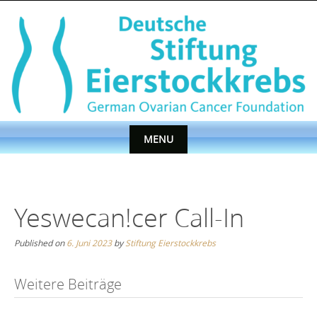
Skip
to
content
MENU
Skip
to
content
Yeswecan!cer Call-In
Published on
6. Juni 2023
by
Stiftung Eierstockkrebs
Post
Weitere Beiträge