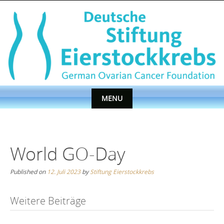
Skip
to
content
MENU
Skip
to
content
World GO-Day
Published on
12. Juli 2023
by
Stiftung Eierstockkrebs
Post
Weitere Beiträge