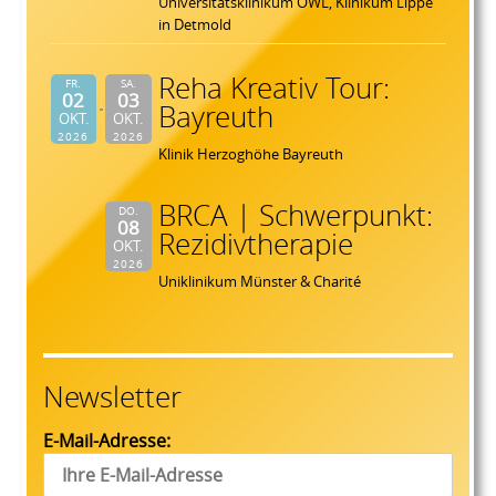
Universitätsklinikum OWL, Klinikum Lippe
in Detmold
Reha Kreativ Tour:
FR.
SA.
02
03
Bayreuth
OKT.
OKT.
2026
2026
Klinik Herzoghöhe Bayreuth
BRCA | Schwerpunkt:
DO.
08
Rezidivtherapie
OKT.
2026
Uniklinikum Münster & Charité
Newsletter
E-Mail-Adresse: