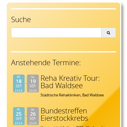
navigation
Suche
Search
for:
Anstehende Termine:
Reha Kreativ Tour:
FR.
SA.
18
19
Bad Waldsee
SEP.
SEP.
2026
2026
Städtische Rehakliniken, Bad Waldsee
Bundestreffen
FR.
SA.
25
26
Eierstockkrebs
SEP.
SEP.
2026
2026