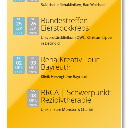
Städtische Rehakliniken, Bad Waldsee
Bundestreffen
FR.
SA.
25
26
Eierstockkrebs
SEP.
SEP.
2026
2026
Universitätsklinikum OWL, Klinikum Lippe
in Detmold
Reha Kreativ Tour:
FR.
SA.
02
03
Bayreuth
OKT.
OKT.
2026
2026
Klinik Herzoghöhe Bayreuth
BRCA | Schwerpunkt:
DO.
08
Rezidivtherapie
OKT.
2026
Uniklinikum Münster & Charité