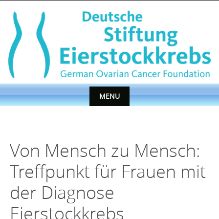
Skip
to
content
MENU
Skip
to
content
Von Mensch zu Mensch:
Treffpunkt für Frauen mit
der Diagnose
Eierstockkrebs