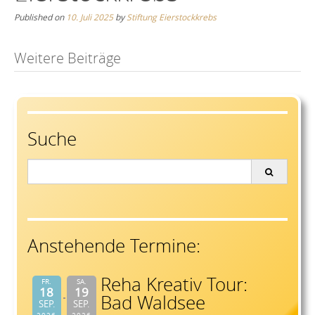
Published on
10. Juli 2025
by
Stiftung Eierstockkrebs
Post
Weitere Beiträge
navigation
Suche
Search
for:
Anstehende Termine:
Reha Kreativ Tour:
FR.
SA.
18
19
Bad Waldsee
SEP.
SEP.
2026
2026